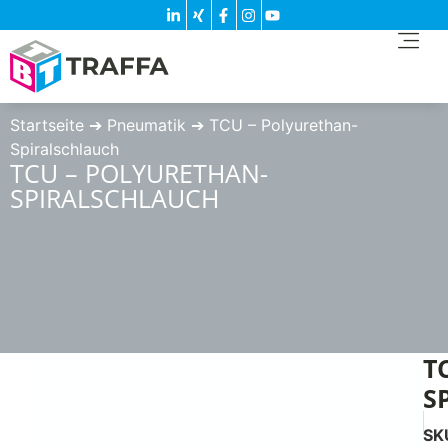
Startseite
➔
Pneumatik
➔
TCU – Polyurethan-
Spiralschlauch
TCU – POLYURETHAN-
SPIRALSCHLAUCH
T
S
SK