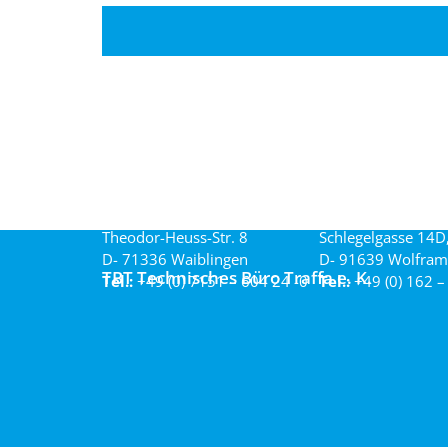
Theodor-Heuss-Str. 8
Schlegelgasse 14D
D- 71336 Waiblingen
D- 91639 Wolfram
TBT Technisches Büro Traffa e. K.
Tel.:
+49 (0) 7151 – 604 24 -0
Tel.:
+49 (0) 162 –