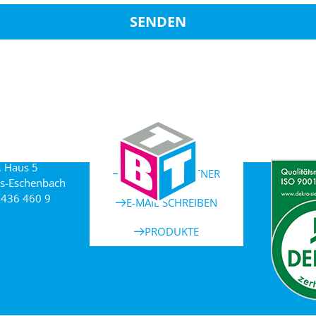
SENDEN
, Haus 5
ANSPRECHPARTNER
s-Eschenbach
 436 460 9
E-MAIL SCHREIBEN
PRODUKTE