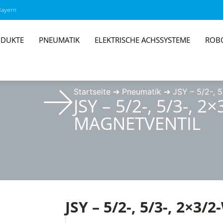
Bayern
DUKTE
PNEUMATIK
ELEKTRISCHE ACHSSYSTEME
ROB
Startseite
➔
Pneumatik
➔
JSY – 5/2-, 
JSY – 5/2-, 5/3-, 2
MAGNETVENTIL
JSY – 5/2-, 5/3-, 2×