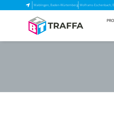
Waiblingen, Baden-Würtemberg
Wolframs-Eschenbach, 
PRO