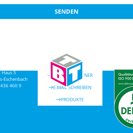
SENDEN
, Haus 5
ANSPRECHPARTNER
s-Eschenbach
 436 460 9
E-MAIL SCHREIBEN
PRODUKTE