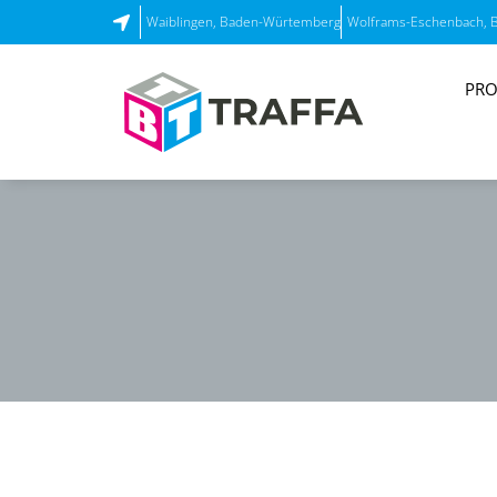
Waiblingen, Baden-Würtemberg
Wolframs-Eschenbach, 
PRO