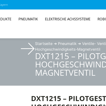
Bayern
DUKTE
PNEUMATIK
ELEKTRISCHE ACHSSYSTEME
ROB
Startseite
➔
Pneumatik
➔
Ventile- Venti
Hochgeschwindigkeits-Magnetventil
DXT1215 – PILOT
HOCHGESCHWINDI
MAGNETVENTIL
DXT1215 – PILOTGES