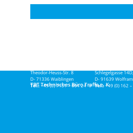
Theodor-Heuss-Str. 8
Schlegelgasse 14D
D- 71336 Waiblingen
D- 91639 Wolfram
TBT Technisches Büro Traffa e. K.
Tel.:
+49 (0) 7151 – 604 24 -0
Tel.:
+49 (0) 162 –