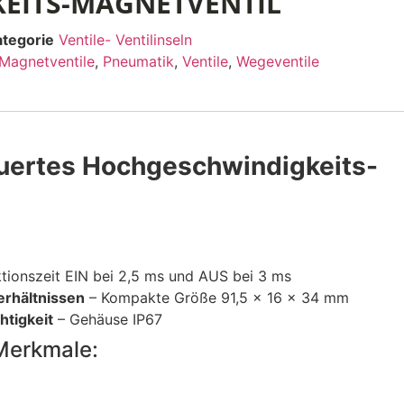
EITS-MAGNETVENTIL
ategorie
Ventile- Ventilinseln
Magnetventile
,
Pneumatik
,
Ventile
,
Wegeventile
euertes Hochgeschwindigkeits-
tionszeit EIN bei 2,5 ms und AUS bei 3 ms
erhältnissen
– Kompakte Größe 91,5 x 16 x 34 mm
htigkeit
– Gehäuse IP67
Merkmale: