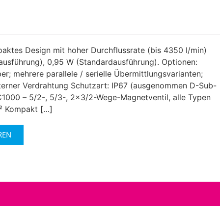
ktes Design mit hoher Durchflussrate (bis 4350 l/min)
ausführung), 0,95 W (Standardausführung). Optionen:
r; mehrere parallele / serielle Übermittlungsvarianten;
interner Verdrahtung Schutzart: IP67 (ausgenommen D-Sub-
000 – 5/2-, 5/3-, 2×3/2-Wege-Magnetventil, alle Typen
² Kompakt […]
REN