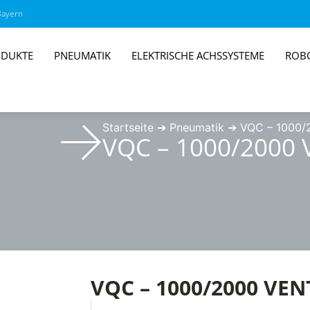
Bayern
DUKTE
PNEUMATIK
ELEKTRISCHE ACHSSYSTEME
ROB
Startseite
➔
Pneumatik
➔
VQC – 1000/2
VQC – 1000/2000
VQC – 1000/2000 VE