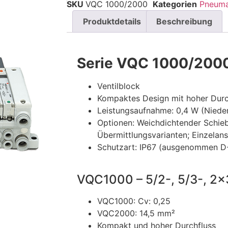
SKU
VQC 1000/2000
Kategorien
Pneuma
Produktdetails
Beschreibung
Serie VQC 1000/200
Ventilblock
Kompaktes Design mit hoher Durch
Leistungsaufnahme: 0,4 W (Niede
Optionen: Weichdichtender Schieber
Übermittlungsvarianten; Einzelans
Schutzart: IP67 (ausgenommen D
VQC1000 – 5/2-, 5/3-, 2×
VQC1000: Cv: 0,25
VQC2000: 14,5 mm²
Kompakt und hoher Durchfluss