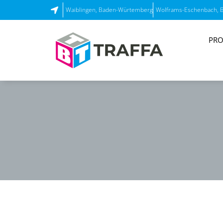
Waiblingen, Baden-Würtemberg
Wolframs-Eschenbach, 
PRO