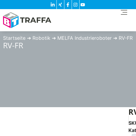
Startseite
➔
Robotik
➔
MELFA Industrieroboter
➔
RV-FR
RV-FR
R
SK
Ka