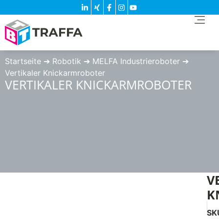
Startseite
➔
Robotik
➔
MELFA Industrieroboter
➔
Vertikaler Knickarmroboter
VERTIKALER KNICKARMROBOTER
V
K
SK