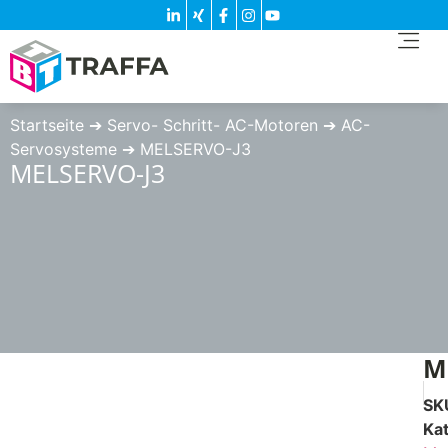
Startseite
➔
Servo- Schritt- AC-Motoren
➔
AC-
Servosysteme
➔
MELSERVO-J3
MELSERVO-J3
M
SK
Ka