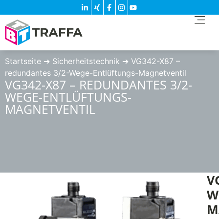
Startseite
➔
Sicherheitstechnik
➔
VG342-X87 –
redundantes 3/2-Wege-Entlüftungs-Magnetventil
VG342-X87 – REDUNDANTES 3/2-
WEGE-ENTLÜFTUNGS-
MAGNETVENTIL
V
W
M