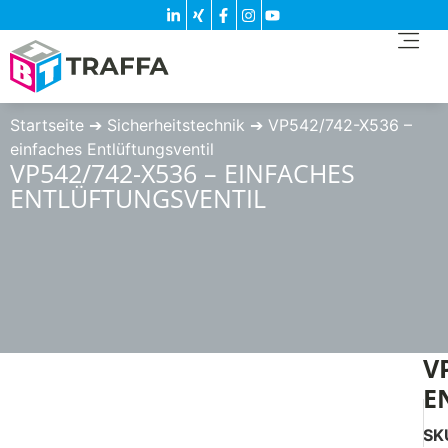
Startseite
➔
Sicherheitstechnik
➔
VP542/742-X536 –
einfaches Entlüftungsventil
VP542/742-X536 – EINFACHES
ENTLÜFTUNGSVENTIL
V
E
SK