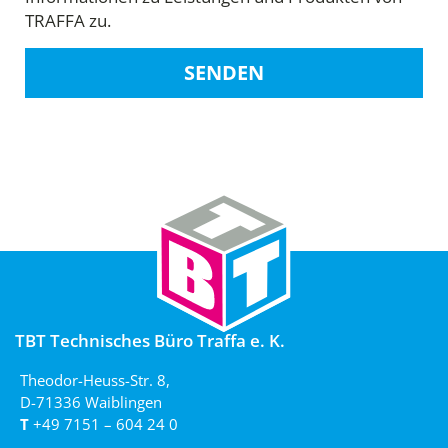
TRAFFA zu.
SENDEN
TBT Technisches Büro Traffa e. K.
Theodor-Heuss-Str. 8,
D-71336 Waiblingen
T
+49 7151 – 604 24 0