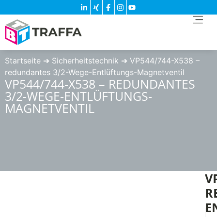
Startseite
➔
Sicherheitstechnik
➔
VP544/744-X538 –
redundantes 3/2-Wege-Entlüftungs-Magnetventil
VP544/744-X538 – REDUNDANTES
3/2-WEGE-ENTLÜFTUNGS-
MAGNETVENTIL
V
R
E