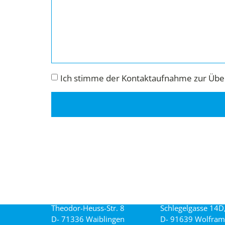
Ich stimme der Kontaktaufnahme zur Über
Theodor-Heuss-Str. 8
Schlegelgasse 14D
D- 71336 Waiblingen
D- 91639 Wolfram