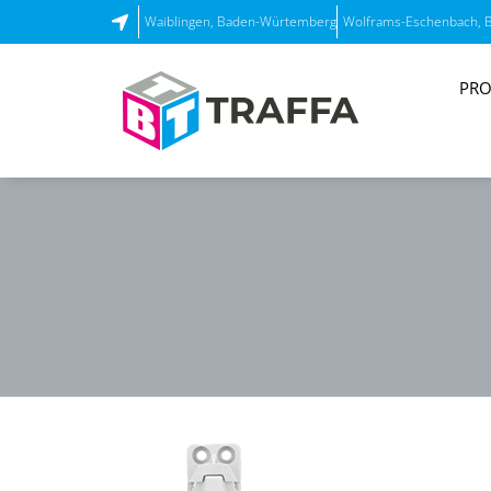
Waiblingen, Baden-Würtemberg
Wolframs-Eschenbach, 
PRO