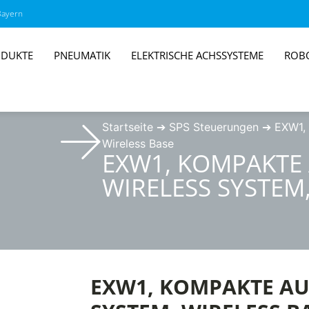
Bayern
DUKTE
PNEUMATIK
ELEKTRISCHE ACHSSYSTEME
ROB
Startseite
➔
SPS Steuerungen
➔
EXW1, 
Wireless Base
EXW1, KOMPAKTE
WIRELESS SYSTEM,
EXW1, KOMPAKTE AU