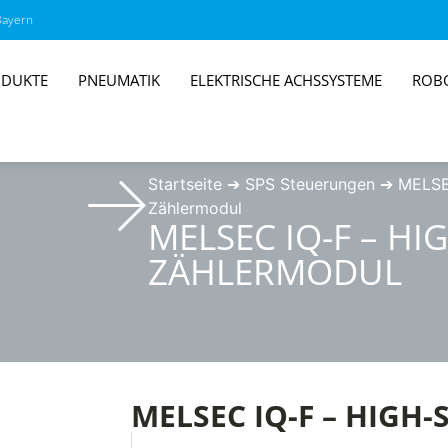
Bayern
DUKTE
PNEUMATIK
ELEKTRISCHE ACHSSYSTEME
ROB
Startseite
➔
SPS Steuerungen
➔
MELSE
Zählermodul
MELSEC IQ-F – HI
ZÄHLERMODUL
MELSEC IQ-F – HIGH