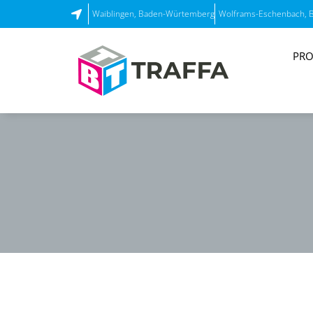
Waiblingen, Baden-Würtemberg
Wolframs-Eschenbach, 
PRO