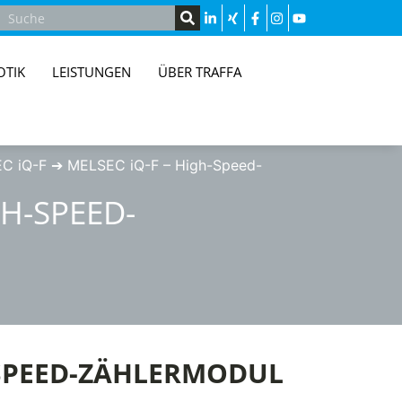
OTIK
LEISTUNGEN
ÜBER TRAFFA
C iQ-F
➔
MELSEC iQ-F – High-Speed-
GH-SPEED-
-SPEED-ZÄHLERMODUL