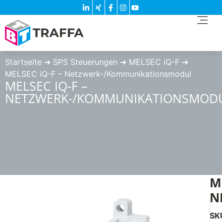
Startseite
➔
SPS Steuerungen
➔
MELSEC iQ-F
➔
MELSEC iQ-F – Netzwerk-/Kommunikationsmodul
MELSEC IQ-F –
NETZWERK-/KOMMUNIKATIONSMOD
M
N
SK