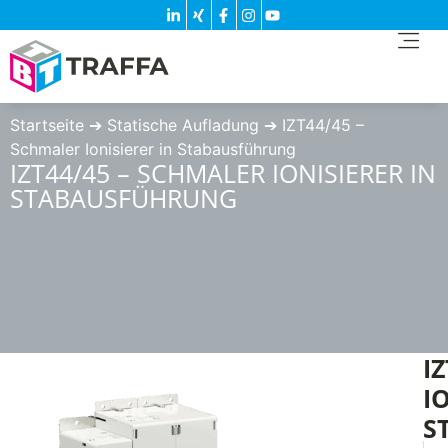
Startseite
➔
Statische Aufladung
➔
IZT44/45 –
Schmaler Ionisierer in Stabausführung
IZT44/45 – SCHMALER IONISIERER IN
STABAUSFÜHRUNG
I
I
S