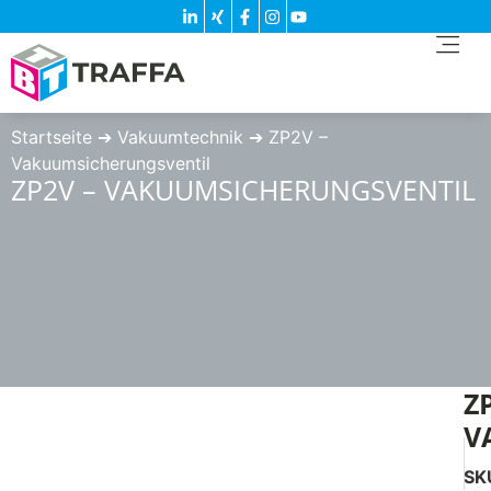
Startseite
➔
Vakuumtechnik
➔
ZP2V –
Vakuumsicherungsventil
ZP2V – VAKUUMSICHERUNGSVENTIL
Z
V
SK