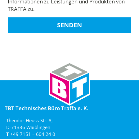
Informationen zu Leistungen und Produkten von
TRAFFA zu.
SENDEN
TBT Technisches Büro Traffa e. K.
Theodor-Heuss-Str. 8,
D-71336 Waiblingen
T
+49 7151 – 604 24 0