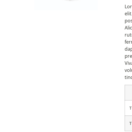
Lor
eli
pos
Ali
rut
fer
dap
pre
Viv
vol
tin
T
T