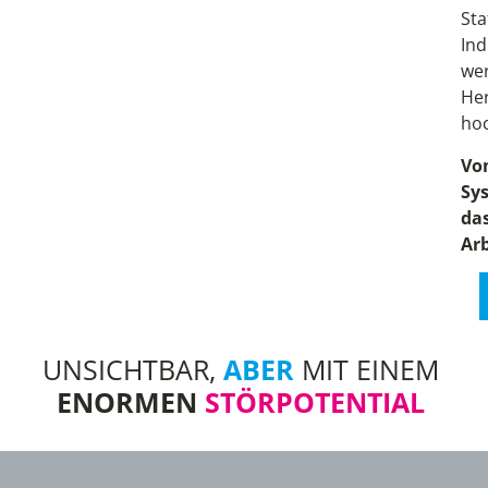
Sta
Ind
wer
Her
hoc
Vo
Sy
da
Arb
UNSICHTBAR,
ABER
MIT EINEM
ENORMEN
STÖRPOTENTIAL