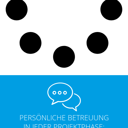
PERSÖNLICHE BETREUUNG
IN JEDER PROJEKTPHASE: