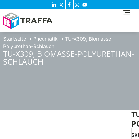
Startseite
➔
Pneumatik
➔
TU-X309, Biomasse-
Polyurethan-Schlauch
TU-X309, BIOMASSE-POLYURETHAN-
SCHLAUCH
T
P
SK